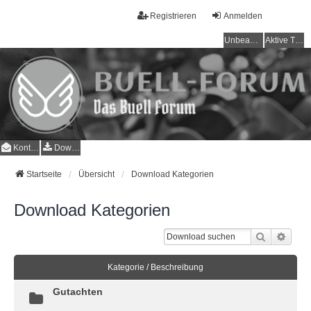
Registrieren
Anmelden
Unbeantwortete Themen
Aktive Themen
Kontakt
Downloads
Startseite
Übersicht
Download Kategorien
Download Kategorien
Suche
Erwei
Kategorie / Beschreibung
Gutachten