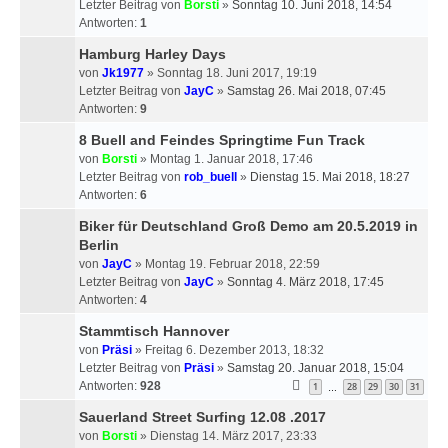
Letzter Beitrag von
Borsti
»
Sonntag 10. Juni 2018, 14:54
Antworten:
1
Hamburg Harley Days
von
Jk1977
» Sonntag 18. Juni 2017, 19:19
Letzter Beitrag von
JayC
»
Samstag 26. Mai 2018, 07:45
Antworten:
9
8 Buell and Feindes Springtime Fun Track
von
Borsti
» Montag 1. Januar 2018, 17:46
Letzter Beitrag von
rob_buell
»
Dienstag 15. Mai 2018, 18:27
Antworten:
6
Biker für Deutschland Groß Demo am 20.5.2019 in
Berlin
von
JayC
» Montag 19. Februar 2018, 22:59
Letzter Beitrag von
JayC
»
Sonntag 4. März 2018, 17:45
Antworten:
4
Stammtisch Hannover
von
Präsi
» Freitag 6. Dezember 2013, 18:32
Letzter Beitrag von
Präsi
»
Samstag 20. Januar 2018, 15:04
Antworten:
928
1
28
29
30
31
…
Sauerland Street Surfing 12.08 .2017
von
Borsti
» Dienstag 14. März 2017, 23:33