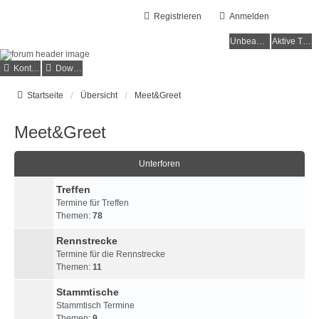
Registrieren
Anmelden
Unbeantwortete Themen
Aktive Themen
Kontakt
Downloads
Startseite
Übersicht
Meet&Greet
Meet&Greet
Unterforen
Treffen
Termine für Treffen
Themen:
78
Rennstrecke
Termine für die Rennstrecke
Themen:
11
Stammtische
Stammtisch Termine
Themen:
9