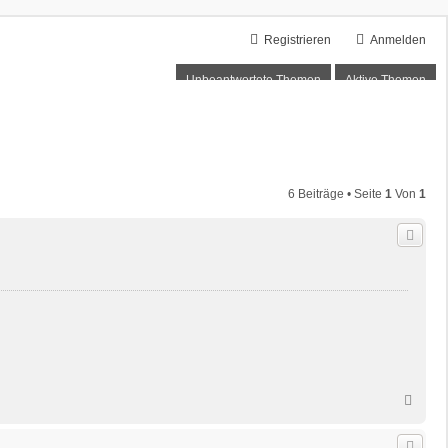
Registrieren
Anmelden
Unbeantwortete Themen
Aktive Themen
6 Beiträge • Seite
1
Von
1
N
a
c
h