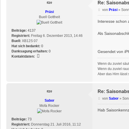
Re: Saisonab
B
von
Präsi
»
Sonn
Präsi
e
Buell Gottheit
i
Interesse schon a
t
r
Beiträge:
4137
Als Saisonabschlu
a
Registriert:
Freitag 6. Dezember 2013, 14:46
g
Buell:
XB12S 07
Hat sich bedankt:
0
Danksagung erhalten:
0
Gesendet von iPh
K
Kontaktdaten:
o
Wenn du zuviel säuf
n
Wenn du zuviel rauc
t
Aber das Hirn lässt s
a
k
t
Re: Saisonab
d
a
B
von
Sabor
»
Son
Sabor
t
e
Mofa Rocker
e
i
Hab Saisonkennze
n
t
v
r
Beiträge:
73
o
a
Registriert:
Donnerstag 21. Juli 2016, 11:12
n