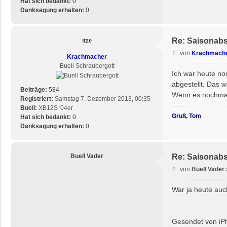
g
Hat sich bedankt:
0
P
Danksagung erhalten:
0
r
ä
s
Re: Saisonab
i
B
von
Krachmach
Krachmacher
e
Buell Schraubergott
i
Ich war heute no
t
abgestellt. Das w
r
Beiträge:
584
Wenn es nochmal 
a
Registriert:
Samstag 7. Dezember 2013, 00:35
g
Buell:
XB12S '04er
Gruß, Tom
Hat sich bedankt:
0
Danksagung erhalten:
0
Buell Vader
Re: Saisonab
B
von
Buell Vader
e
i
War ja heute auc
t
r
a
Gesendet von iPh
g