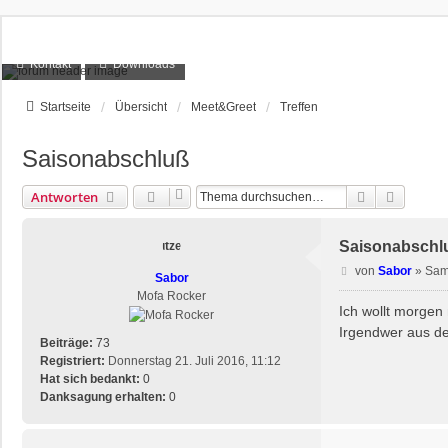
Kontakt
Downloads
Startseite
Übersicht
Meet&Greet
Treffen
Saisonabschluß
Suche
Erweite
Antworten
Saisonabschl
B
von
Sabor
»
Sam
Sabor
e
Mofa Rocker
i
Ich wollt morgen
t
Irgendwer aus d
r
Beiträge:
73
a
Registriert:
Donnerstag 21. Juli 2016, 11:12
g
Hat sich bedankt:
0
Danksagung erhalten:
0