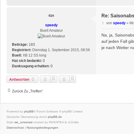
Re: Saisonab
B
von
speedy
»
Mo
speedy
e
Buell Amateur
i
Na, ja, Saisonabsc
t
auf jeden Fall g
r
Beiträge:
183
je nach Wetter na
a
Registriert:
Dienstag 1. September 2015, 08:56
g
Buell:
XB 12 SS long
Hat sich bedankt:
0
Danksagung erhalten:
0
Antworten
Zurück Zu „Treffen“
Powered by
phpBB
® Forum Software © phpBB Limited
Deutsche Übersetzung durch
phpBB.de
Style
we_universal
created by INVENTEA & v12mike
Datenschutz
|
Nutzungsbedingungen