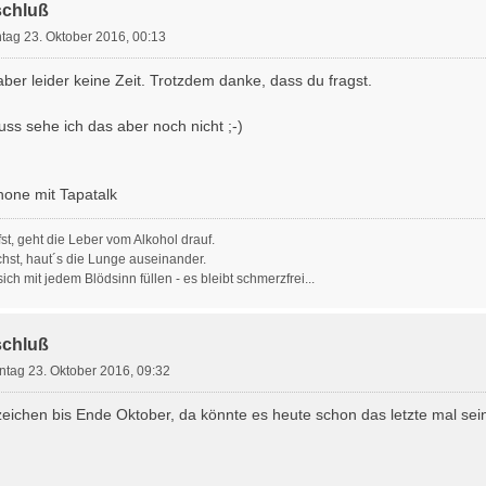
schluß
tag 23. Oktober 2016, 00:13
ber leider keine Zeit. Trotzdem danke, dass du fragst.
ss sehe ich das aber noch nicht ;-)
one mit Tapatalk
st, geht die Leber vom Alkohol drauf.
hst, haut´s die Lunge auseinander.
ich mit jedem Blödsinn füllen - es bleibt schmerzfrei...
schluß
ntag 23. Oktober 2016, 09:32
ichen bis Ende Oktober, da könnte es heute schon das letzte mal sei