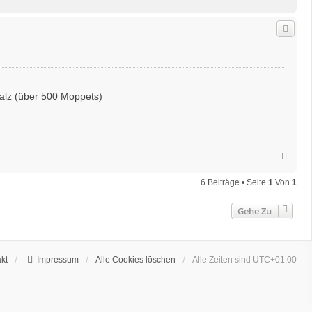
a
c
h
o
b
e
n
falz (über 500 Moppets)
N
a
c
6 Beiträge • Seite
1
Von
1
h
o
Gehe Zu
b
e
n
kt
Impressum
Alle Cookies löschen
Alle Zeiten sind
UTC+01:00